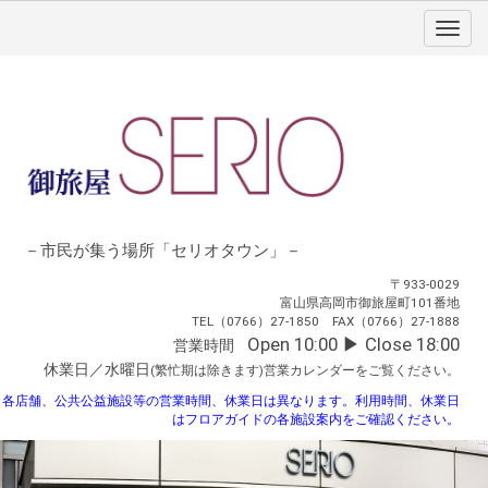
－市民が集う場所「セリオタウン」－
〒933-0029
富山県高岡市御旅屋町101番地
TEL（0766）27-1850 FAX（0766）27-1888
Open 10:00 ▶︎ Close 18:00
営業時間
休業日／水曜日
(繁忙期は除きます)
営業カレンダーをご覧ください。
各店舗、公共公益施設等の営業時間、休業日は異なります。
利用時間、休業日
は
フロアガイドの各施設案内を
ご確認ください。