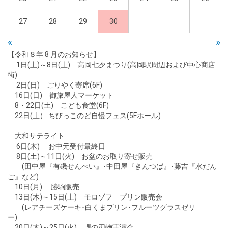
27
28
29
30
«
»
【令和８年 8 月のお知らせ】
1日(土)～8日(土) 高岡七夕まつり(高岡駅周辺および中心商店
街)
2日(日) ごりやく寄席(6F)
16日(日) 御旅屋人マーケット
8・22日(土) こども食堂(6F)
22日(土） ちびっこのど自慢フェス(5Fホール)
大和サテライト
6日(木) お中元受付最終日
8日(土)～11日(火) お盆のお取り寄せ販売
(田中屋『有磯せんべい』･中田屋『きんつば』･藤吉『水だん
ご』など)
10日(月) 勝駒販売
13日(木)～15日(土) モロゾフ プリン販売会
(レアチーズケーキ･白くまプリン･フルーツグラスゼリ
ー)
20日(木)～25日(火) 堺の刃物実演会